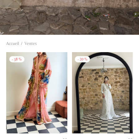
Accueil
/
Ventes
-
38
%
-
20
%