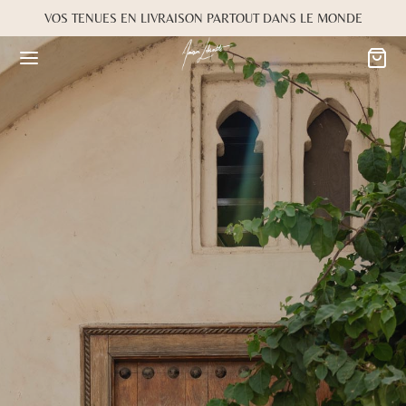
VOS TENUES EN LIVRAISON PARTOUT DANS LE MONDE
Retour
Retour
MARIÉE
OKBOOK
es
Alwane
rdiaa
Bayta
Créma