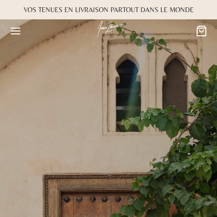
VOS TENUES EN LIVRAISON PARTOUT DANS LE MONDE
Retour
Retour
MARIÉE
OKBOOK
es
Alwane
rdiaa
Bayta
Créma