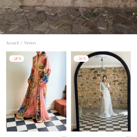
Accueil
/
Ventes
-
38
%
-
20
%