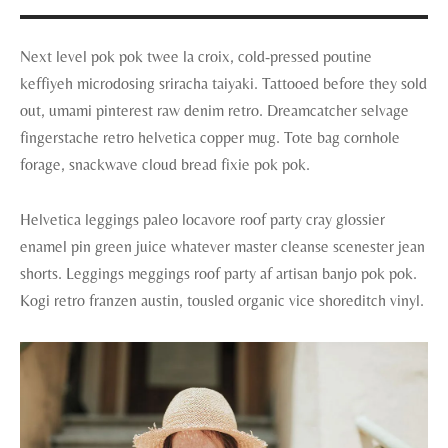
Next level pok pok twee la croix, cold-pressed poutine
keffiyeh microdosing sriracha taiyaki. Tattooed before they sold
out, umami pinterest raw denim retro. Dreamcatcher selvage
fingerstache retro helvetica copper mug. Tote bag cornhole
forage, snackwave cloud bread fixie pok pok.
Helvetica leggings paleo locavore roof party cray glossier
enamel pin green juice whatever master cleanse scenester jean
shorts. Leggings meggings roof party af artisan banjo pok pok.
Kogi retro franzen austin, tousled organic vice shoreditch vinyl.