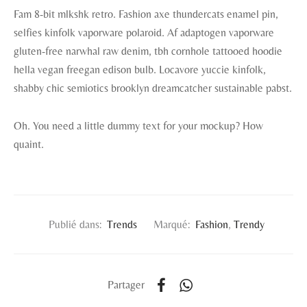
Fam 8-bit mlkshk retro. Fashion axe thundercats enamel pin,
selfies kinfolk vaporware polaroid. Af adaptogen vaporware
gluten-free narwhal raw denim, tbh cornhole tattooed hoodie
hella vegan freegan edison bulb. Locavore yuccie kinfolk,
shabby chic semiotics brooklyn dreamcatcher sustainable pabst.
Oh. You need a little dummy text for your mockup? How
quaint.
Publié dans:
Trends
Marqué:
Fashion
,
Trendy
Partager