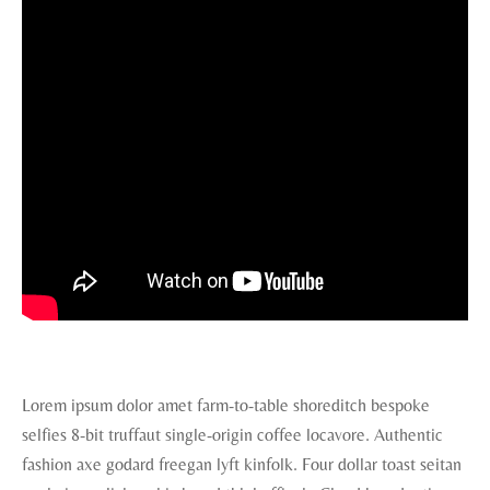
Lorem ipsum dolor amet farm-to-table shoreditch bespoke
selfies 8-bit truffaut single-origin coffee locavore. Authentic
fashion axe godard freegan lyft kinfolk. Four dollar toast seitan