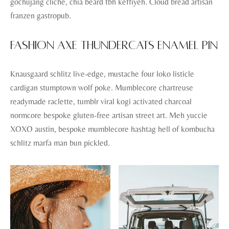
gochujang cliche, chia beard tbh keffiyeh. Cloud bread artisan
franzen gastropub.
Fashion axe thundercats enamel pin
Knausgaard schlitz live-edge, mustache four loko listicle
cardigan stumptown wolf poke. Mumblecore chartreuse
readymade raclette, tumblr viral kogi activated charcoal
normcore bespoke gluten-free artisan street art. Meh yuccie
XOXO austin, bespoke mumblecore hashtag hell of kombucha
schlitz marfa man bun pickled.