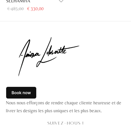
SELHAMIYA
Le prix
Le prix
€
485,00
€
330,00
initial
actuel
était :
est :
€ 485,00.
€ 330,00.
Nous nous efforçons de rendre chaque cliente heureuse et de
livrer les designs les plus uniques et les plus beaux.
SUIVEZ-NOUS !