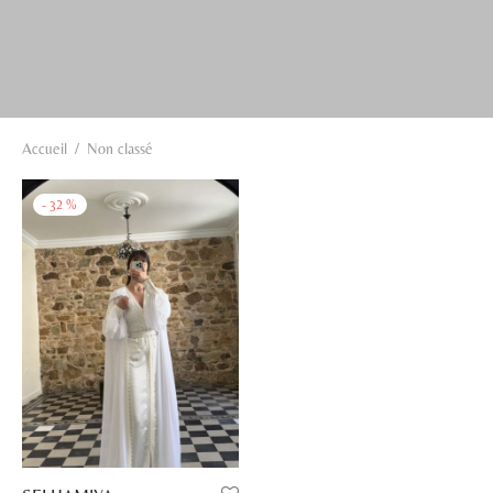
Accueil
/
Non classé
-
32
%