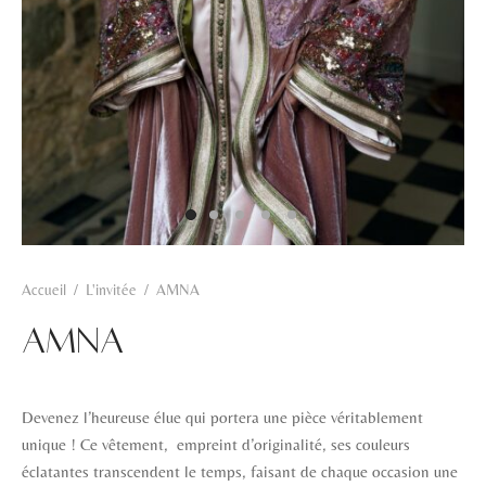
Hamra
Kahwa
Khadra
Rosa
Zarqa
Accueil
/
L'invitée
/
AMNA
AMNA
Devenez l’heureuse élue qui portera une pièce véritablement
unique ! Ce vêtement, empreint d’originalité, ses couleurs
éclatantes transcendent le temps, faisant de chaque occasion une