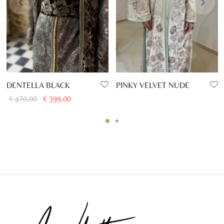
DENTELLA BLACK
PINKY VELVET NUDE
Le prix
Le prix
€
470,00
€
399,00
initial
actuel
était :
est :
€ 470,00.
€ 399,00.