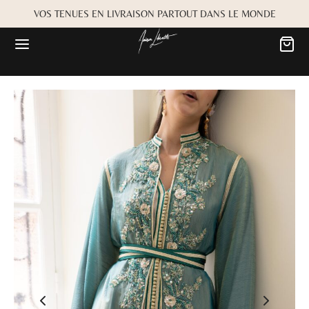
VOS TENUES EN LIVRAISON PARTOUT DANS LE MONDE
Retour
Retour
MARIÉE
OKBOOK
es
Alwane
rdiaa
Bayta
Créma