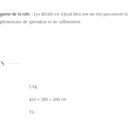
ngueur de la rob
e : Les détails en A3kad bleu ton sur ton parcourent la
plémentaire de splendeur et de raffinement.
es
5 kg
450 × 380 × 200 cm
TU