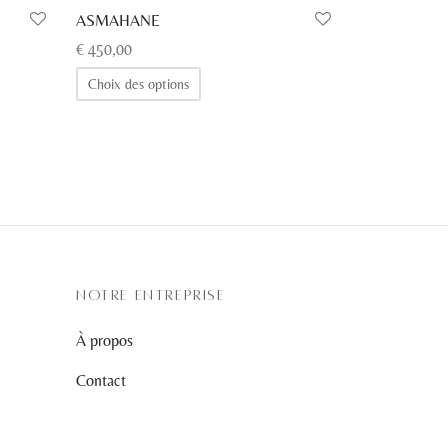
ASMAHANE
€
450,00
Ce
Choix des options
produit
a
plusieurs
variations.
Les
options
peuvent
être
NOTRE ENTREPRISE
choisies
À propos
sur
la
Contact
page
du