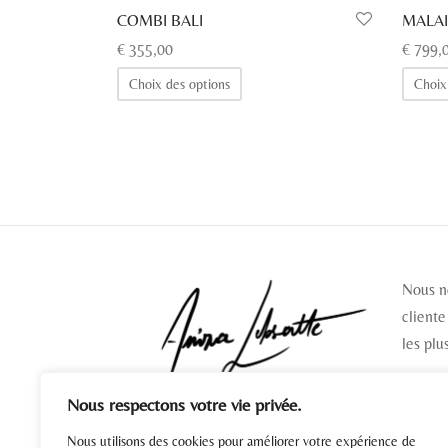
COMBI BALI
MALA
€
355,00
€
799,
Ce
Choix des options
Choix
produit
a
plusieurs
variations.
Les
options
peuvent
Nous n
être
cliente
choisies
les plu
sur
la
page
Nous respectons votre vie privée.
SUIV
du
Nous utilisons des cookies pour améliorer votre expérience de