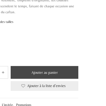
 vêtement, empreint d’originalité, ses couleurs
€ 450,00.
€ 299,00.
nscendent le temps, faisant de chaque occasion une
 du caftan.
des tailles
Ajouter au panier
Ajouter à la liste d’envies
:
L'invitée
,
Promotions