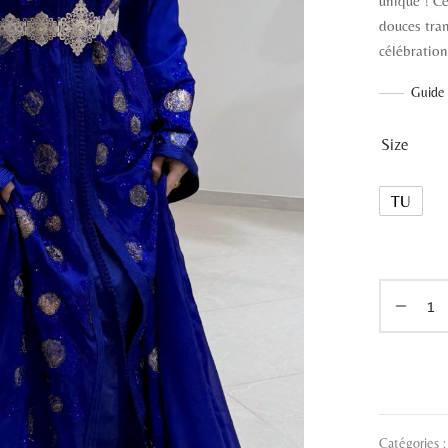
unique ! Ce
douces tra
célébration
Guide 
Size
TU
Catégories 