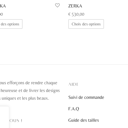
IKA
ZERKA
00
€
530,00
Ce
Ce
 des options
Choix des options
produit
produit
a
a
plusieurs
plusieurs
variations.
variations.
Les
Les
options
options
peuvent
peuvent
ous efforçons de rendre chaque
être
être
AIDE
 heureuse et de livrer les designs
choisies
choisies
Suivi de commande
s uniques et les plus beaux.
sur
sur
la
la
F.A.Q
page
page
Guide des tailles
EZ-NOUS !
du
du