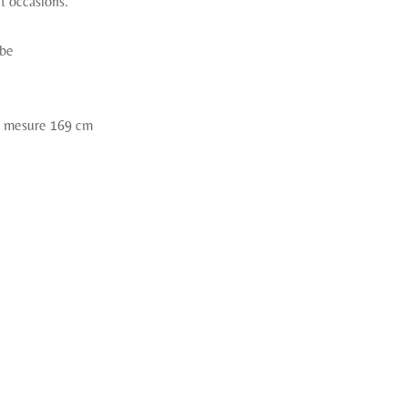
t occasions.
obe
et mesure 169 cm