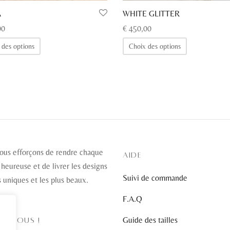
A
WHITE GLITTER
00
€
450,00
Ce
Ce
 des options
Choix des options
produit
produit
a
a
plusieurs
plusieurs
variations.
variations.
Les
Les
options
options
peuvent
peuvent
être
être
ous efforçons de rendre chaque
AIDE
choisies
choisies
 heureuse et de livrer les designs
Suivi de commande
sur
sur
s uniques et les plus beaux.
la
la
F.A.Q
page
page
Guide des tailles
EZ-NOUS !
du
du