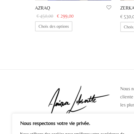
AZRAQ
ZERK
Le prix
Le prix
€
450,00
€
299,00
€
530,
initial
actuel
Ce
Choix des options
Choix
était :
est :
produit
€ 450,00.
€ 299,00.
a
plusieurs
variations.
Les
options
peuvent
être
Nous n
choisies
cliente
sur
les plu
la
page
Nous respectons votre vie privée.
du
SUIV