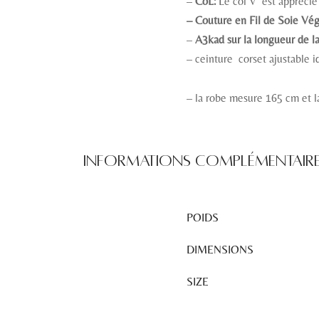
–
CoL:
Le col V est apprécié 
– Couture en Fil de Soie Vég
–
A3kad sur la longueur de l
– ceinture corset ajustable 
– la robe mesure 165 cm et 
Informations complémentair
POIDS
DIMENSIONS
SIZE