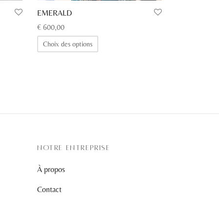
EMERALD
€
600,00
Ce
Choix des options
produit
a
plusieurs
variations.
Les
options
peuvent
être
NOTRE ENTREPRISE
choisies
À propos
sur
la
Contact
page
du