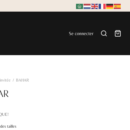
Se connecter
'invitée
/
BAHAR
AR
QUE!
des tailles