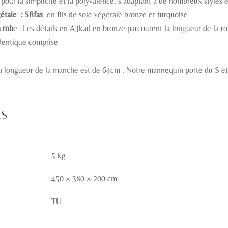
pour la simplicité et la polyvalence, s’adaptant à de nombreux styles e
étale : Sfifas
en fils de soie végétale bronze et turquoise
a rob
e : Les détails en A3kad en bronze parcourent la longueur de la r
identique comprise
la longueur de la manche est de 64cm . Notre mannequin porte du S 
es
5 kg
450 × 380 × 200 cm
TU