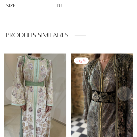
SIZE
TU
Produits similaires
-
15
%