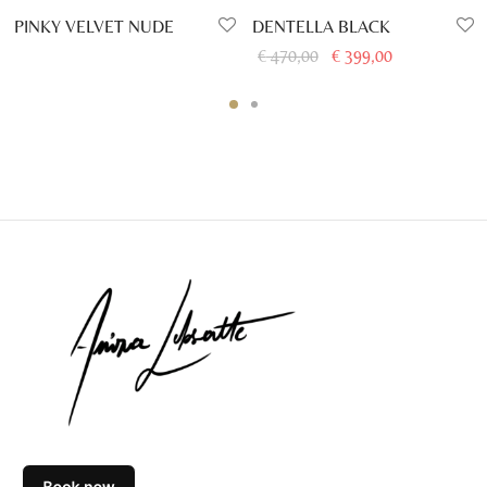
PINKY VELVET NUDE
DENTELLA BLACK
Le prix
Le prix
€
470,00
€
399,00
initial
actuel
était :
est :
€ 470,00.
€ 399,00.