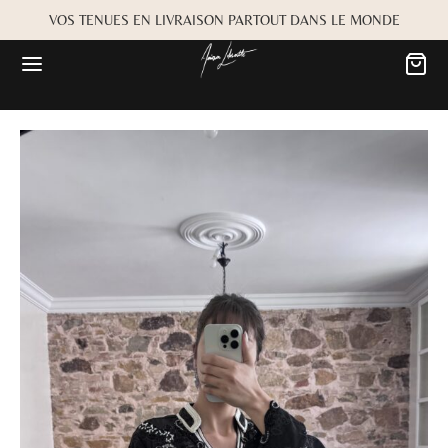
VOS TENUES EN LIVRAISON PARTOUT DANS LE MONDE
Retour
Retour
MARIÉE
OKBOOK
es
Alwane
rdiaa
Bayta
Créma