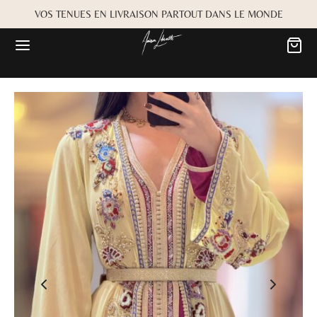
VOS TENUES EN LIVRAISON PARTOUT DANS LE MONDE
Retour
Retour
MARIÉE
OKBOOK
es
Alwane
rdiaa
Bayta
Créma