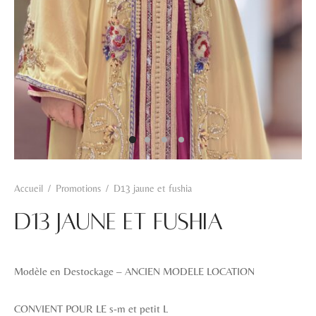
Hamra
Kahwa
Khadra
Rosa
Zarqa
Accueil
/
Promotions
/
D13 jaune et fushia
D13 jaune et fushia
Modèle en Destockage – ANCIEN MODELE LOCATION
CONVIENT POUR LE s-m et petit L