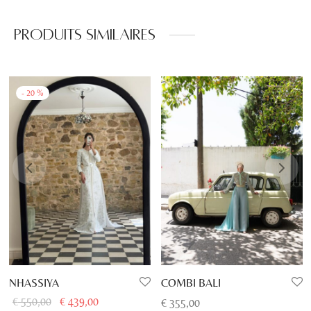
Produits similaires
-
20
%
NHASSIYA
COMBI BALI
Le prix
Le prix
€
550,00
€
439,00
€
355,00