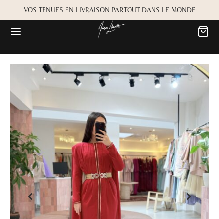
VOS TENUES EN LIVRAISON PARTOUT DANS LE MONDE
Retour
Retour
MARIÉE
OKBOOK
es
Alwane
rdiaa
Bayta
Créma