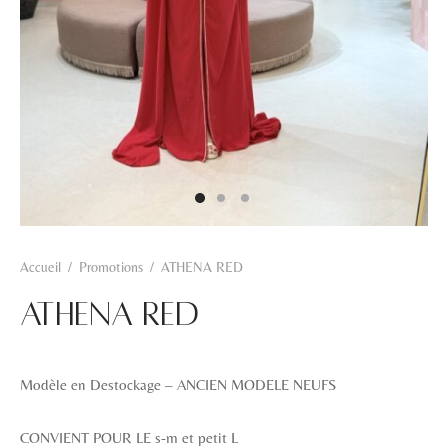
Hamra
Kahwa
Khadra
Rosa
Zarqa
Accueil
/
Promotions
/
ATHENA RED
ATHENA RED
Modèle en Destockage – ANCIEN MODELE NEUFS
CONVIENT POUR LE s-m et petit L