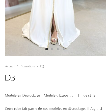
Hamra
Kahwa
Khadra
Rosa
Zarqa
Accueil
/
Promotions
/
D3
D3
Modèle en Destockage – Modèle d’Exposition- Fin de série
Cette robe fait partie de nos modèles en déstockage, il s’agit ici