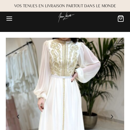
VOS TENUES EN LIVRAISON PARTOUT DANS LE MONDE
Retour
Retour
MARIÉE
OKBOOK
es
Alwane
rdiaa
Bayta
Créma