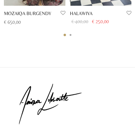
HALAWIYA
MOZAIQA BURGENDY
Le prix
Le prix
€
400,00
€
250,00
€
650,00
initial
actuel
était :
est :
€ 400,00.
€ 250,00.