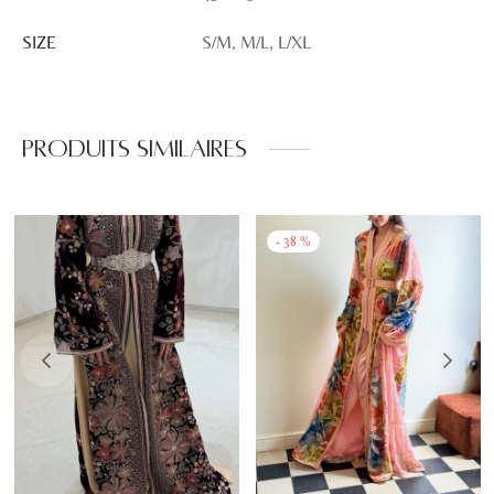
SIZE
S/M, M/L, L/XL
Produits similaires
-
38
%