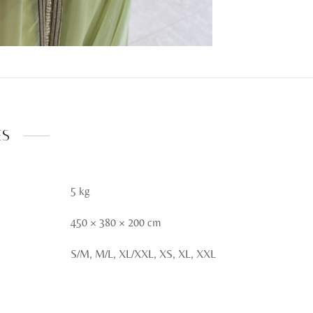
es
5 kg
450 × 380 × 200 cm
S/M, M/L, XL/XXL, XS, XL, XXL