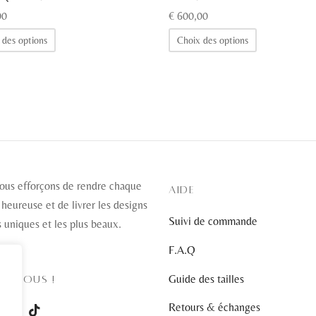
00
€
600,00
Ce
Ce
 des options
Choix des options
produit
produit
a
a
plusieurs
plusieurs
variations.
variations.
Les
Les
options
options
peuvent
peuvent
être
être
ous efforçons de rendre chaque
AIDE
choisies
choisies
 heureuse et de livrer les designs
Suivi de commande
sur
sur
s uniques et les plus beaux.
la
la
F.A.Q
page
page
Guide des tailles
EZ-NOUS !
du
du
produit
produit
Retours & échanges