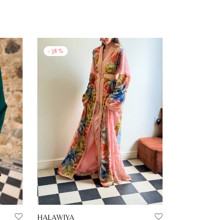
-
38
%
HALAWIYA