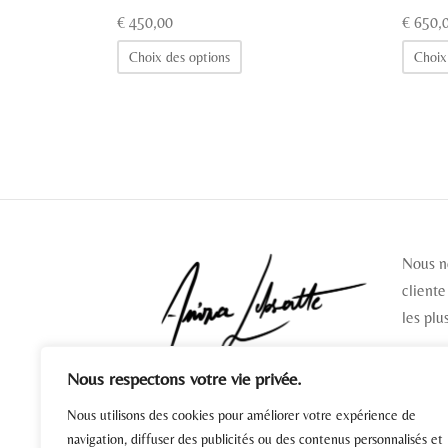
€
450,00
€
650,
Ce
Choix des options
Choix
produit
a
plusieurs
variations.
Les
options
peuvent
être
Nous n
choisies
cliente
sur
les plu
la
page
Nous respectons votre vie privée.
SUIV
du
Nous utilisons des cookies pour améliorer votre expérience de
produit
navigation, diffuser des publicités ou des contenus personnalisés et