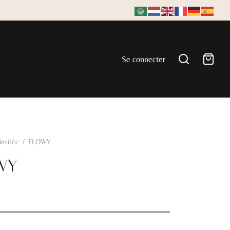
Se connecter
'invitée
/
FLOWY
WY