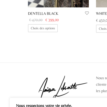
DENTELLA BLACK
WHITE
Le prix
Le prix
€
470,00
€
399,00
€
450,
initial
actuel
Ce
Choix des options
Choix
était :
est :
produit
€ 470,00.
€ 399,00.
a
plusieurs
variations.
Les
options
peuvent
être
Nous n
choisies
cliente
sur
les plu
la
page
Nous respectons votre vie privée.