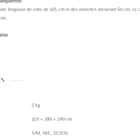
ransparente:
 une longueur de robe de 165 cm et des manches mesurant 60 cm, ce caf
use.
rise
es
5 kg
450 × 380 × 200 cm
S/M, M/L, XL/XXL