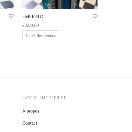
EMERALD
€
600,00
Ce
Choix des options
produit
a
plusieurs
variations.
Les
options
peuvent
être
NOTRE ENTREPRISE
choisies
À propos
sur
la
Contact
page