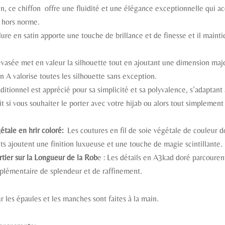
ien, ce chiffon offre une fluidité et une élégance exceptionnelle qui
 hors norme.
lure en satin apporte une touche de brillance et de finesse et il mainti
vasée met en valeur la silhouette tout en ajoutant une dimension maj
 A valorise toutes les silhouette sans exception.
aditionnel est apprécié pour sa simplicité et sa polyvalence, s’adaptan
ait si vous souhaiter le porter avec votre hijab ou alors tout simplemen
étale en hrir coloré:
Les coutures en fil de soie végétale de couleur d
ts ajoutent une finition luxueuse et une touche de magie scintillante.
rtier sur la Longueur de la Rob
e : Les détails en A3kad doré parcourent
plémentaire de splendeur et de raffinement.
ur les épaules et les manches sont faites à la main.