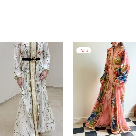
-
38
%