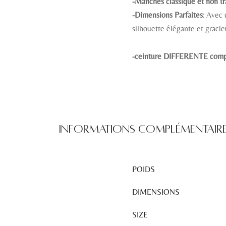
-Manches classique et non t
-Dimensions Parfaites
: Avec
silhouette élégante et gracie
-ceinture DIFFERENTE comp
Informations complémentair
POIDS
DIMENSIONS
SIZE