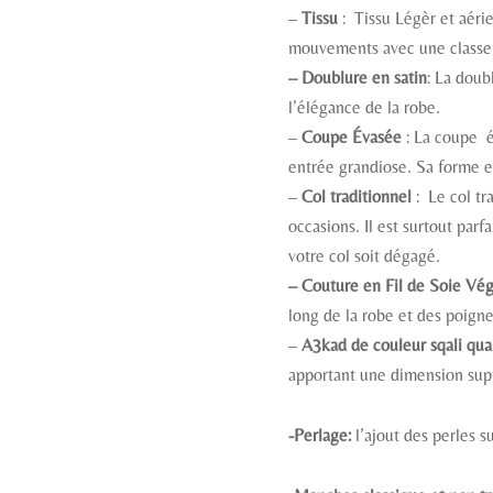
–
Tissu
: Tissu Légèr et aér
mouvements avec une classe
– Doublure en satin
: La doub
l’élégance de la robe.
–
Coupe Évasée
: La coupe é
entrée grandiose. Sa forme en
–
Col traditionnel
: Le col tr
occasions. Il est surtout parf
votre col soit dégagé.
– Couture en Fil de Soie Vég
long de la robe et des poigne
–
A3kad de couleur sqali qua
apportant une dimension sup
-Perlage:
l’ajout des perles s