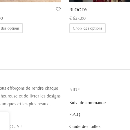
A
BLOODY
00
€
625,00
Ce
Ce
 des options
Choix des options
produit
produit
a
a
plusieurs
plusieurs
variations.
variations.
Les
Les
options
options
peuvent
peuvent
être
être
ous efforçons de rendre chaque
AIDE
choisies
choisies
 heureuse et de livrer les designs
Suivi de commande
sur
sur
s uniques et les plus beaux.
la
la
F.A.Q
page
page
Guide des tailles
EZ-NOUS !
du
du