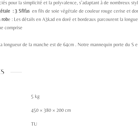
iés pour la simplicité et la polyvalence, s’adaptant à de nombreux styl
étale : 3 Sfifas
en fils de soie végétale de couleur rouge cerise et do
a rob
e : Les détails en A3kad en doré et bordeaux parcourent la longue
ue comprise
la longueur de la manche est de 64cm . Notre mannequin porte du S 
es
5 kg
450 × 380 × 200 cm
TU