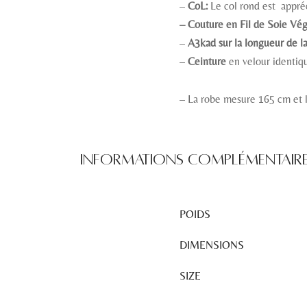
–
CoL:
Le col rond est appréc
– Couture en Fil de Soie Vég
–
A3kad sur la longueur de l
–
Ceinture
en velour identiq
– La robe mesure 165 cm et 
Informations complémentair
POIDS
DIMENSIONS
SIZE