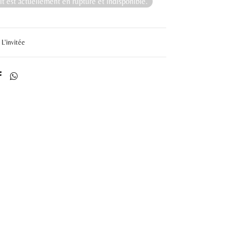
t est actuellement en rupture et indisponible.
L'invitée