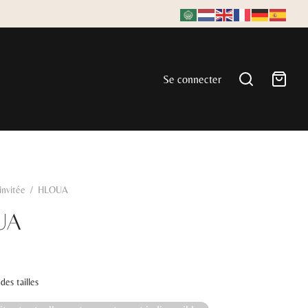
Se connecter
'invitée
/
HLOUA
UA
des tailles