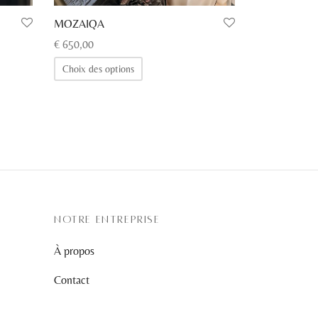
MOZAIQA
€
650,00
Ce
Choix des options
produit
a
plusieurs
variations.
Les
options
peuvent
être
NOTRE ENTREPRISE
choisies
À propos
sur
la
Contact
page
du