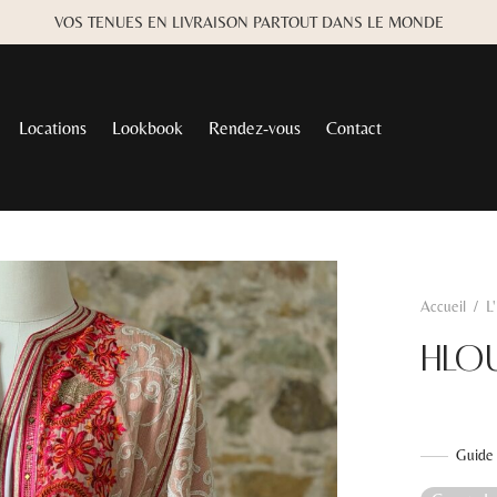
VOS TENUES EN LIVRAISON PARTOUT DANS LE MONDE
Locations
Lookbook
Rendez-vous
Contact
Accueil
/
L
HLO
Guide 