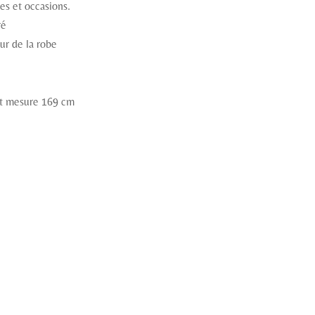
es et occasions.
ré
ur de la robe
et mesure 169 cm