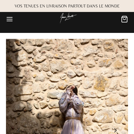
VOS TENUES EN LIVRAISON PARTOUT DANS LE MONDE
Retour
Retour
MARIÉE
OKBOOK
es
Alwane
rdiaa
Bayta
Créma