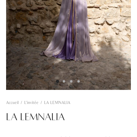
Hamra
Kahwa
Khadra
Rosa
Zarqa
Accueil
/
L'invitée
/
LA LEMNALIA
LA LEMNALIA