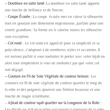
– Doublure en satin lamé
:La doublure en satin lamé apporte
une touche de brillance et de finesse.
–
Coupe Évasée
: La coupe évasée met en valeur la silhouette
tout en ajoutant une dimension majestueuse, parfaite pour une
entrée grandiose. Sa forme en A valorise toutes les silhouette
sans exception.
–
Col rond
: Le col rond est apprécié pour sa simplicité et sa
polyvalence, s’adaptant à de nombreux styles et occasions. Il
est surtout parfait si vous souhaiter le porter avec votre hijab ou
alors tout simplement si vous ne souhaitez pas que votre col
soit dégagé.
– Couture en Fil de Soie Végétale de couleur bronze:
Les
coutures en fil de soie végétale de couleur quartier le long de
la robe et des poignets ajoutent une finition luxueuse et une
touche de magie scintillante.
–
A3kad de couleur sqali quartier sur la Longueur de la Rob
e :
Les détails en A3kad quartier parcourent la longueur de la robe,