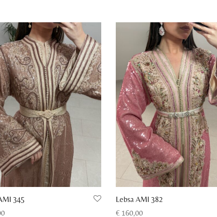
AMI 345
Lebsa AMI 382
00
€
160,00