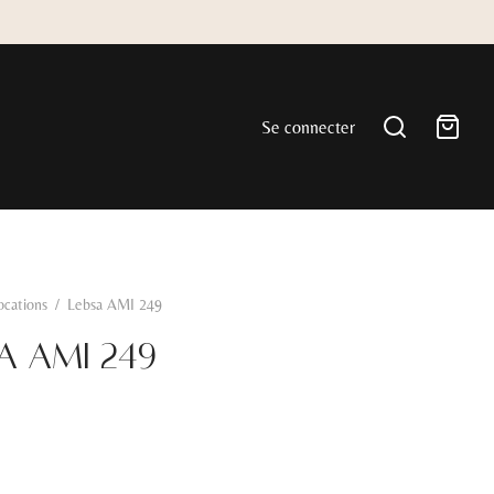
Se connecter
ocations
/
Lebsa AMI 249
a AMI 249