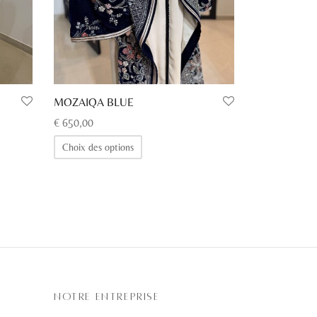
MOZAIQA BLUE
€
650,00
Ce
Choix des options
produit
a
plusieurs
variations.
Les
options
peuvent
être
NOTRE ENTREPRISE
choisies