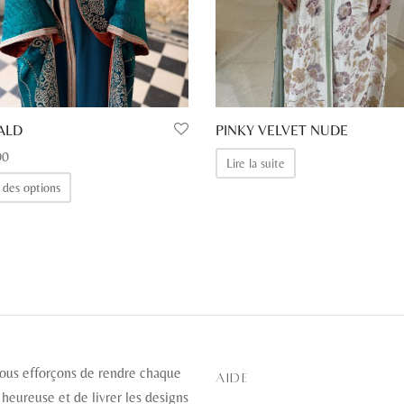
ALD
PINKY VELVET NUDE
00
Lire la suite
Ce
 des options
produit
a
plusieurs
variations.
Les
options
peuvent
ous efforçons de rendre chaque
être
AIDE
 heureuse et de livrer les designs
choisies