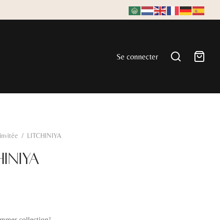
Se connecter
'invitée
/
LITCHINIYA
HINIYA
ummer collection!