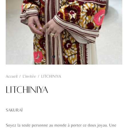
Hamra
Kahwa
Khadra
Rosa
Zarqa
Accueil
/
L'invitée
/
LITCHINIYA
LITCHINIYA
SAKURAÏ
Soyez la seule personne au monde à porter ce doux joyau. Une