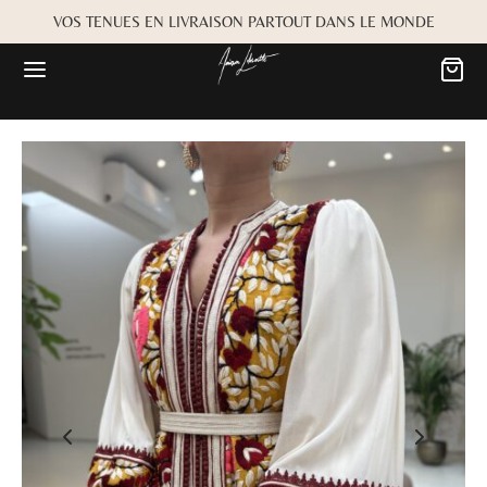
VOS TENUES EN LIVRAISON PARTOUT DANS LE MONDE
Retour
Retour
MARIÉE
OKBOOK
es
Alwane
rdiaa
Bayta
Créma