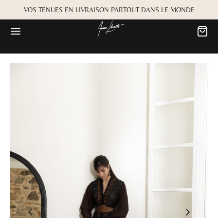
VOS TENUES EN LIVRAISON PARTOUT DANS LE MONDE
Retour
Retour
MARIÉE
OKBOOK
es
Alwane
rdiaa
Bayta
Créma