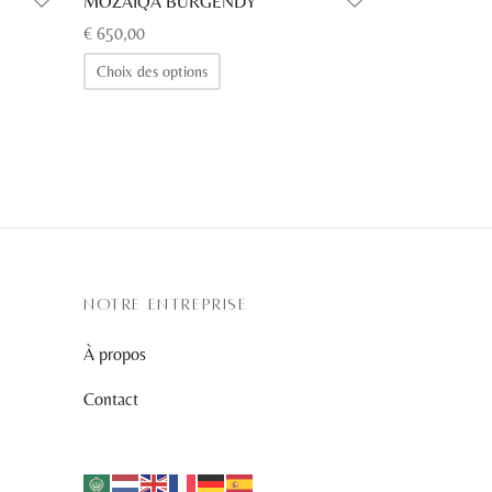
MOZAIQA BURGENDY
€
650,00
Ce
Choix des options
produit
a
plusieurs
variations.
Les
options
peuvent
être
NOTRE ENTREPRISE
choisies
À propos
sur
la
Contact
page
du
produit