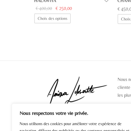
HALAWIYA
CHAM
Le prix
Le prix
€
400,00
€
250,00
€
450,
initial
actuel
Ce
Choix des options
Choix
était :
est :
produit
€ 400,00.
€ 250,00.
a
plusieurs
variations.
Les
options
peuvent
être
Nous n
choisies
cliente
sur
les plu
la
page
Nous respectons votre vie privée.
du
SUIV
Nous utilisons des cookies pour améliorer votre expérience de
produit
navigation, diffuser des publicités ou des contenus personnalisés et