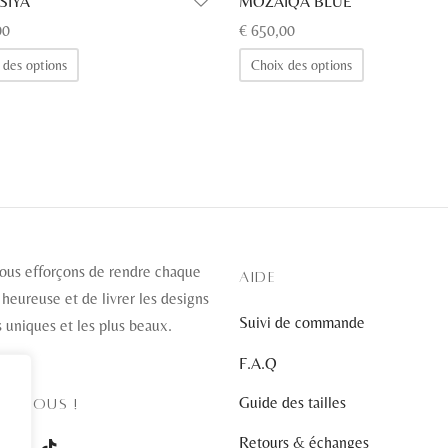
SIYA
MOZAIQA BLUE
00
€
650,00
Ce
Ce
 des options
Choix des options
produit
produit
a
a
plusieurs
plusieurs
variations.
variations.
Les
Les
options
options
peuvent
peuvent
être
être
ous efforçons de rendre chaque
AIDE
choisies
choisies
 heureuse et de livrer les designs
Suivi de commande
sur
sur
s uniques et les plus beaux.
la
la
F.A.Q
page
page
Guide des tailles
EZ-NOUS !
du
du
produit
produit
Retours & échanges