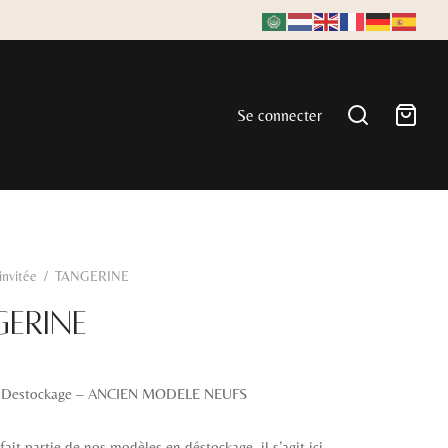
Se connecter
'invitée
/
TANGERINE
GERINE
 Destockage – ANCIEN MODELE NEUFS
fait partie de nos modèles en déstockage, il s’agit ici