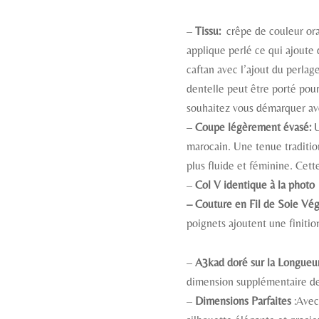
–
Tissu:
crêpe de couleur oran
applique perlé ce qui ajoute 
caftan avec l’ajout du perlag
dentelle peut être porté pour
souhaitez vous démarquer av
–
Coupe légèrement évasé:
U
marocain. Une tenue tradition
plus fluide et féminine. Cett
–
Col V identique à la photo
– Couture en Fil de Soie Vé
poignets ajoutent une finitio
–
A3kad doré sur la Longueu
dimension supplémentaire de
–
Dimensions Parfaites
:Avec