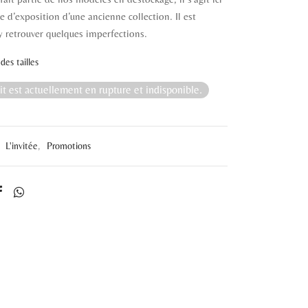
 d’exposition d’une ancienne collection. Il est
y retrouver quelques imperfections.
des tailles
t est actuellement en rupture et indisponible.
:
L'invitée
,
Promotions