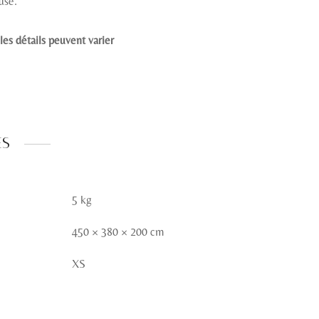
use.
les détails peuvent varier
es
5 kg
450 × 380 × 200 cm
XS