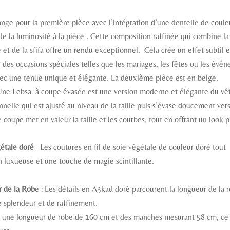
ge pour la première pièce avec l’intégration d’une dentelle de coule
de la luminosité à la pièce . Cette composition raffinée qui combine la
e et de la sfifa offre un rendu exceptionnel. Cela crée un effet subtil 
 des occasions spéciales telles que les mariages, les fêtes ou les évé
ec une tenue unique et élégante. La deuxième pièce est en beige.
ne Lebsa à coupe évasée est une version moderne et élégante du vêt
nelle qui est ajusté au niveau de la taille puis s’évase doucement vers
e coupe met en valeur la taille et les courbes, tout en offrant un look 
gétale doré
Les coutures en fil de soie végétale de couleur doré tout 
n luxueuse et une touche de magie scintillante.
r de la Rob
e : Les détails en A3kad doré parcourent la longueur de la 
 splendeur et de raffinement.
 une longueur de robe de 160 cm et des manches mesurant 58 cm, ce c