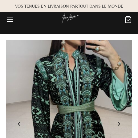
VOS TENUES EN LIVRAISON PARTOUT DANS LE MONDE
Retour
Retour
MARIÉE
OKBOOK
es
Alwane
rdiaa
Bayta
Créma