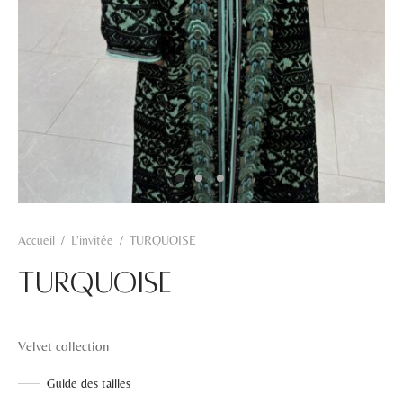
Hamra
Kahwa
Khadra
Rosa
Zarqa
Accueil
/
L'invitée
/
TURQUOISE
TURQUOISE
Velvet collection
Guide des tailles