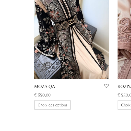
MOZAIQA
ROZIY
€
650,00
€
550,
Ce
Choix des options
Choix
produit
a
plusieurs