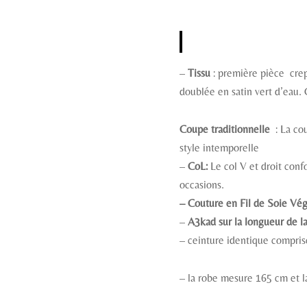
–
Tissu
: première pièce cre
doublée en satin vert d’eau.
Coupe traditionnelle
: La co
style intemporelle
–
CoL:
Le col V et droit conf
occasions.
– Couture en Fil de Soie Vég
–
A3kad sur la longueur de l
– ceinture identique compris
– la robe mesure 165 cm et 