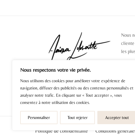
variations.
Les
options
peuvent
Nous n
être
cliente
choisies
les plu
sur
la
page
Nous respectons votre vie privée.
SUIV
du
Nous utilisons des cookies pour améliorer votre expérience de
produit
navigation, diffuser des publicités ou des contenus personnalisés et
analyser notre trafic. En cliquant sur « Tout accepter », vous
consentez à notre utilisation des cookies.
Personnaliser
Tout rejeter
Accepter tout
Politique de confidentialité
Conditions générale