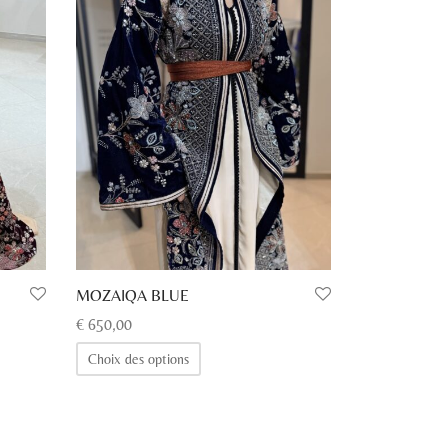
MOZAIQA BLUE
€
650,00
Ce
Choix des options
produit
a
plusieurs