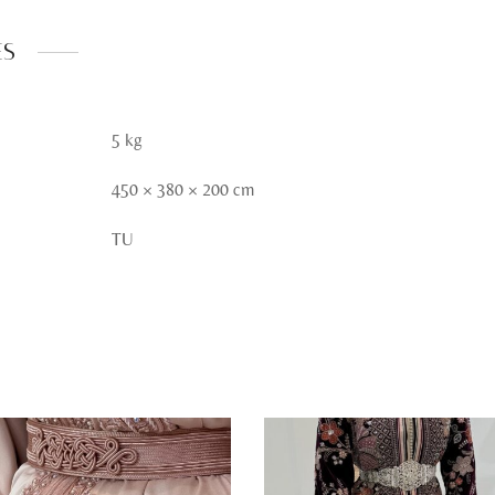
es
5 kg
450 × 380 × 200 cm
TU