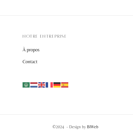
variations.
Les
options
peuvent
être
NOTRE ENTREPRISE
choisies
À propos
sur
la
Contact
page
du
produit
©2024 - Design by
BiWeb