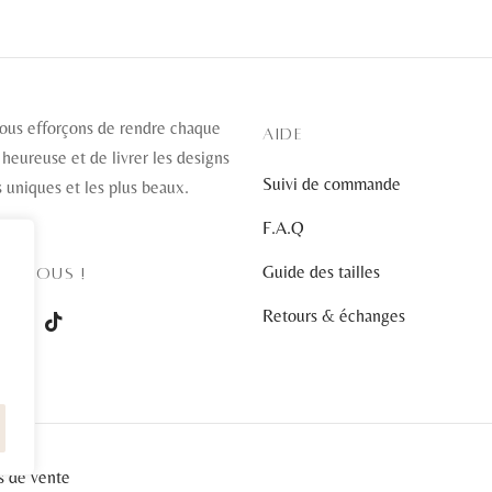
variations.
variations.
Les
Les
options
options
peuvent
peuvent
ous efforçons de rendre chaque
être
être
AIDE
 heureuse et de livrer les designs
choisies
choisies
Suivi de commande
s uniques et les plus beaux.
sur
sur
la
la
F.A.Q
page
page
Guide des tailles
EZ-NOUS !
du
du
produit
produit
Retours & échanges
s de vente