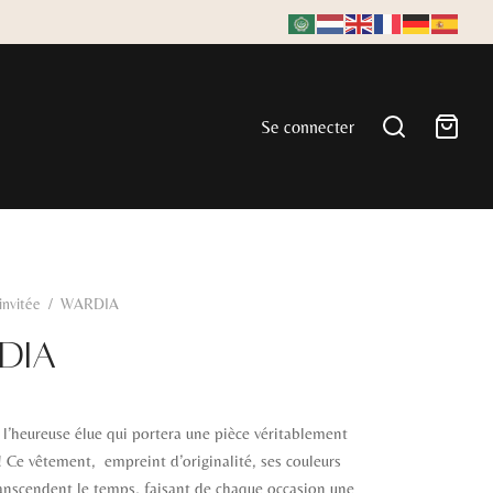
Se connecter
'invitée
/
WARDIA
DIA
l’heureuse élue qui portera une pièce véritablement
! Ce vêtement, empreint d’originalité, ses couleurs
anscendent le temps, faisant de chaque occasion une