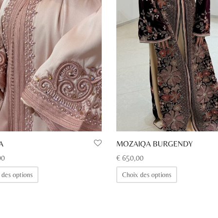
A
MOZAIQA BURGENDY
00
€
650,00
Ce
Ce
 des options
Choix des options
produit
produit
a
a
plusieurs
plusieurs