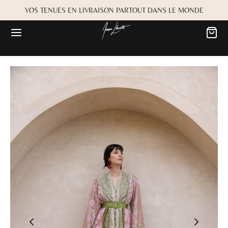
VOS TENUES EN LIVRAISON PARTOUT DANS LE MONDE
Retour
Retour
MARIÉE
OKBOOK
es
Alwane
rdiaa
Bayta
Créma