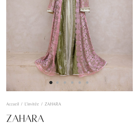
Hamra
Kahwa
Khadra
Rosa
Zarqa
Accueil
/
L'invitée
/
ZAHARA
ZAHARA