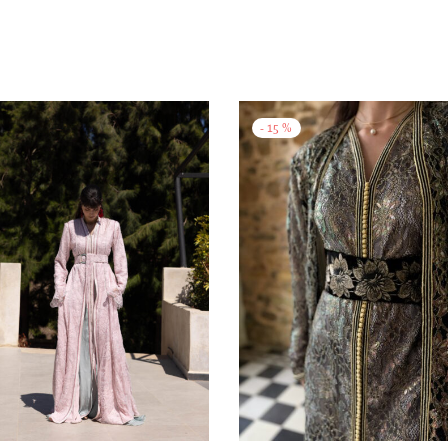
-
15
%