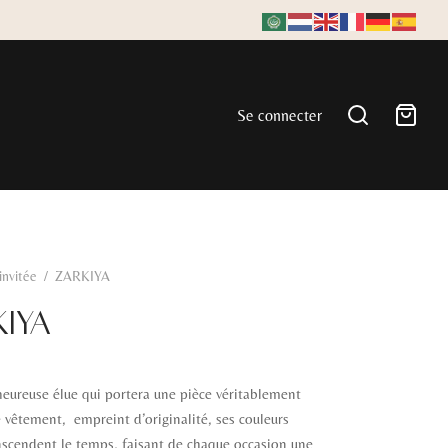
Se connecter
'invitée
/
ZARKIYA
IYA
eureuse élue qui portera une pièce véritablement
 vêtement, empreint d’originalité, ses couleurs
nscendent le temps, faisant de chaque occasion une