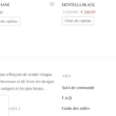
HANE
DENTELLA BLACK
Le prix
Le prix
€
470,00
€
399,00
00
initial
actuel
Ce
Ce
Choix des options
 des options
était :
est :
produit
produit
€ 470,00.
€ 399,00.
a
a
plusieurs
plusieurs
variations.
variations.
Les
Les
options
options
peuvent
peuvent
être
ous efforçons de rendre chaque
être
AIDE
choisies
 heureuse et de livrer les designs
choisies
Suivi de commande
sur
s uniques et les plus beaux.
sur
la
la
F.A.Q
page
page
Guide des tailles
du
EZ-NOUS !
du