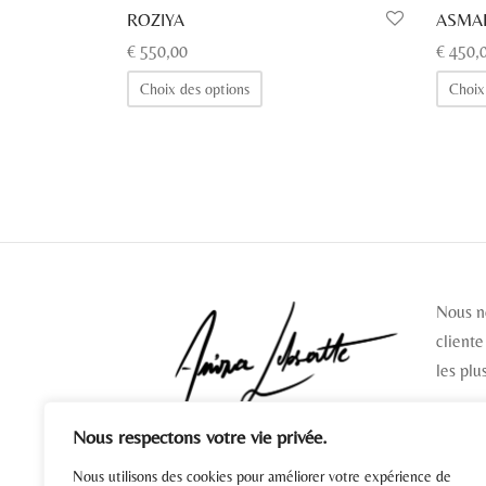
ROZIYA
ASMA
€
550,00
€
450,
Ce
Choix des options
Choix
produit
a
plusieurs
variations.
Les
options
peuvent
Nous n
être
cliente
choisies
les plu
sur
la
page
Nous respectons votre vie privée.
SUIV
du
Nous utilisons des cookies pour améliorer votre expérience de