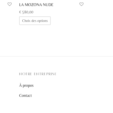
LA MOZONA NUDE
€
580,00
Ce
Choix des options
produit
a
plusieurs
variations.
Les
options
peuvent
être
NOTRE ENTREPRISE
choisies
À propos
sur
la
Contact
page
du