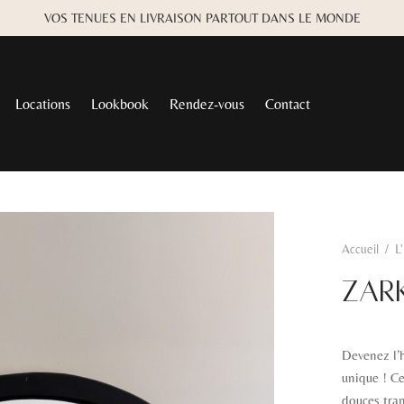
VOS TENUES EN LIVRAISON PARTOUT DANS LE MONDE
Locations
Lookbook
Rendez-vous
Contact
Accueil
/
L
ZARK
Devenez l’h
unique ! Ce
douces tra