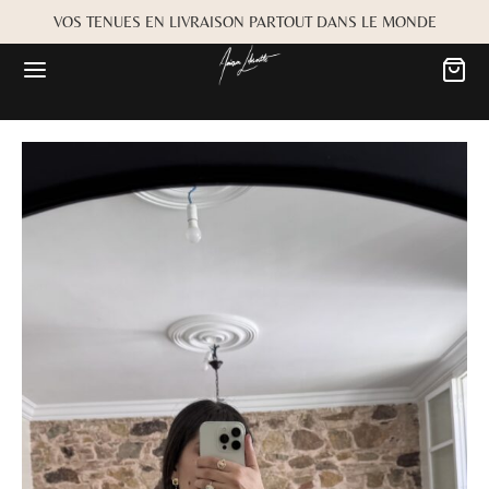
VOS TENUES EN LIVRAISON PARTOUT DANS LE MONDE
Retour
Retour
MARIÉE
OKBOOK
es
Alwane
rdiaa
Bayta
Créma