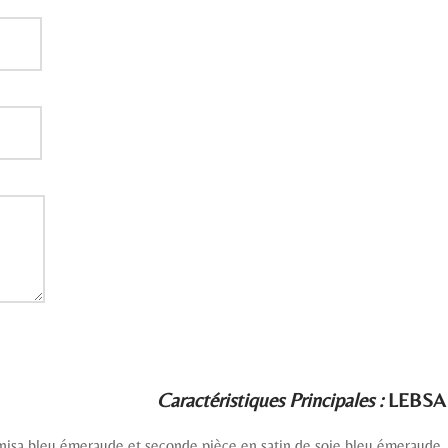
Caractéristiques Principales :
LEBSA 
nisa bleu émeraude et seconde pièce en satin de soie bleu émeraude. T