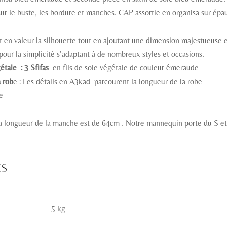
ur le buste, les bordure et manches. CAP assortie en organisa sur épa
 en valeur la silhouette tout en ajoutant une dimension majestueuse e
pour la simplicité s’adaptant à de nombreux styles et occasions.
étale : 3 Sfifas
en fils de soie végétale de couleur émeraude
a rob
e : Les détails en A3kad parcourent la longueur de la robe
e
la longueur de la manche est de 64cm . Notre mannequin porte du S 
es
5 kg