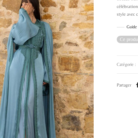
célébration
style avec 
Guide 
Ce produi
Catégorie :
Partager