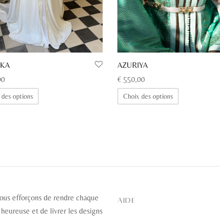
IKA
AZURIYA
00
€
550,00
Ce
Ce
 des options
Choix des options
produit
produit
a
a
plusieurs
plusieurs
variations.
variations.
Les
Les
options
options
peuvent
peuvent
être
être
ous efforçons de rendre chaque
AIDE
choisies
choisies
 heureuse et de livrer les designs