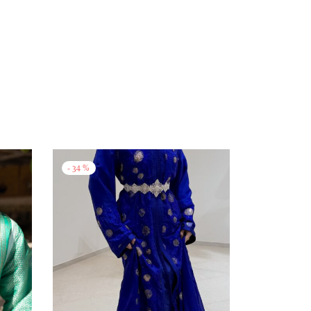
-
34
%