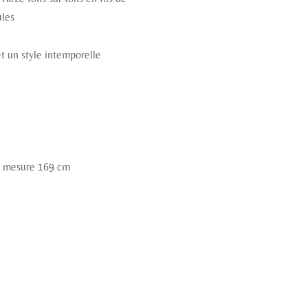
ules
t un style intemporelle
et mesure 169 cm