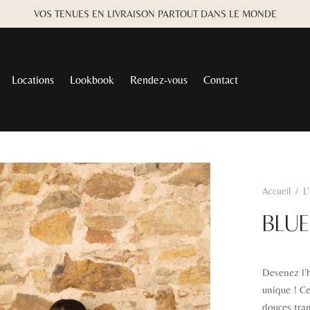
VOS TENUES EN LIVRAISON PARTOUT DANS LE MONDE
Locations
Lookbook
Rendez-vous
Contact
Accueil
/
L
BLU
Devenez l’h
unique ! Ce
douces tra