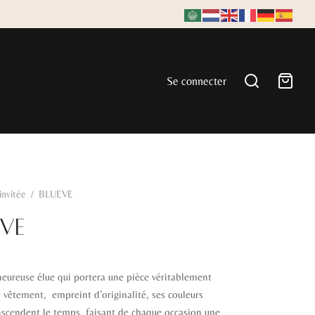
Se connecter
'invitée
/
BLUEVE
EVE
eureuse élue qui portera une pièce véritablement
 vêtement, empreint d’originalité, ses couleurs
nscendent le temps, faisant de chaque occasion une