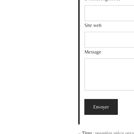
Site web
Message
Envoyer
–
Tissu
: première pièce orga