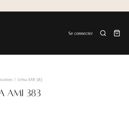
Se connecter
ocations
/
Lebsa AMI 383
a AMI 383