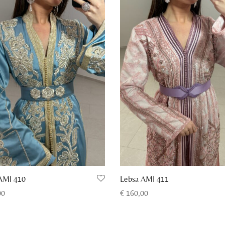
AMI 410
Lebsa AMI 411
00
€
160,00