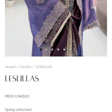
Hamra
Kahwa
Khadra
Rosa
Zarqa
Accueil
/
L'invitée
/
LESLILLAS
LESLILLAS
PIECE UNIQUE!
Spring collection!