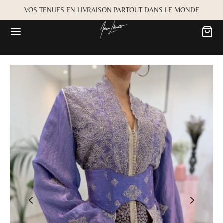
VOS TENUES EN LIVRAISON PARTOUT DANS LE MONDE
Retour
Retour
MARIÉE
OKBOOK
es
Alwane
rdiaa
Bayta
Créma