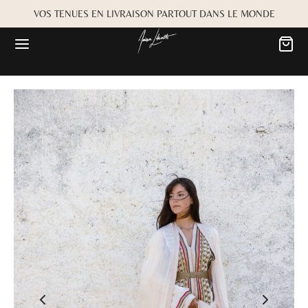
VOS TENUES EN LIVRAISON PARTOUT DANS LE MONDE
Retour
Retour
MARIÉE
OKBOOK
es
Alwane
rdiaa
Bayta
Créma